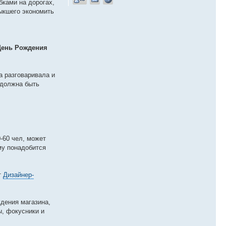
ками на дорогах,
выкшего экономить
День Рождения
а разговаривала и
 должна быть
-60 чел, может
му понадобится
т
Дизайнер-
ждения магазина,
ы, фокусники и