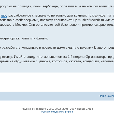
огулку на лошадях, пони, верблюде, осле или ещё на ком позволит Ва
е
шоу
разработанное специально не только для крупных праздников, типа
йства с фейерверками, поэтому специалисты у musicafirework.ru имею
верков в Москве. Они организуют всё безопасно и противопожарно тол
ото-репортаж, клип или фильм.
о разработать концепцию и провести даже скрытую рекламу Вашего прод
дготовку. Имейте ввиду, что меньше чем за 2-4 недели Организаторы вря
 время на обдумывание сценария, костюмов, сюжета, концепции, наполне
Наша кома
Powered by phpBB © 2000, 2002, 2005, 2007 phpBB Group
Русская поддержка phpBB