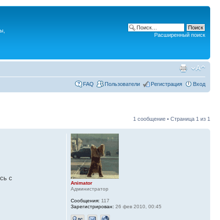
ы,
Расширенный поиск
FAQ
Пользователи
Регистрация
Вход
1 сообщение • Страница
1
из
1
сь с
Animator
Администратор
Сообщения:
117
Зарегистрирован:
26 фев 2010, 00:45