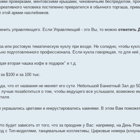
кими проверками, ментовскими крышами, чиновничьим беспределом, проб
 креативного человека постепенно превратился в обычного торгаша, при
й этой армии нахлебников.
сменить управляющего. Если Управляющий - это Вы, то можно
отметить 
ра или ростовую тематическую куклу при входе. Не солидно, чтобы кукл
льно подготовленного профессионала. Если кукла говорящая, то для неё
дая вторая чашка кофе в подарок" и т.д.
а $100 и за 100 тыс.
а, что от названия не меняет его сути. Небольшой Банкетный Зал до 50
то лучше позаботиться о том, чтобы ведущего все услышали, возможно е
ителя.
и украшались цветами и инкрустировались камнями. В этом Вам поможе
о будет зависеть от того, что за праздник у Вас: например, на День Ро
од с Топ-моделями, танцевальные коллективы, Цирковые номера (клоун