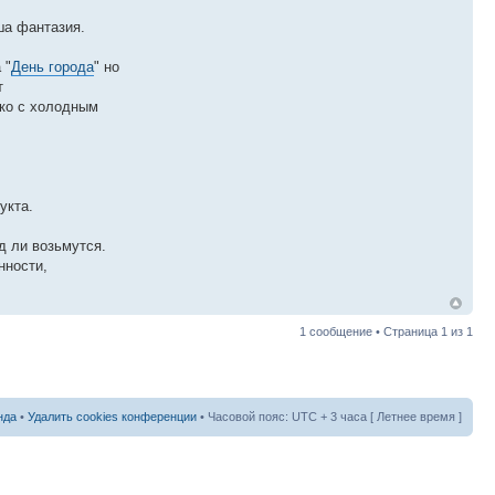
ша фантазия.
 "
День города
" но
т
ько с холодным
укта.
д ли возьмутся.
нности,
1 сообщение • Страница
1
из
1
нда
•
Удалить cookies конференции
• Часовой пояс: UTC + 3 часа [ Летнее время ]