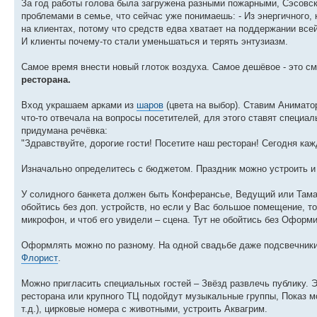
За год работы голова была загружена разными пожарными, Сэсовс
проблемами в семье, что сейчас уже понимаешь: - Из энергичного,
на клиентах, потому что средств едва хватает на поддержании все
И клиенты почему-то стали уменьшаться и терять энтузиазм.
Самое время внести новый глоток воздуха. Самое дешёвое - это 
ресторана.
Вход украшаем арками из
шаров
(цвета на выбор). Ставим Анимато
что-то отвечала на вопросы посетителей, для этого ставят специа
придумана речёвка:
"Здравствуйте, дорогие гости! Посетите наш ресторан! Сегодня каж
Изначально определитесь с бюджетом. Праздник можно устроить и з
У солидного банкета должен быть Конферансье, Ведущий или Тамад
обойтись без доп. устройств, но если у Вас большое помещение, 
микрофон, и чтоб его увидели – сцена. Тут не обойтись без Оформ
Оформлять можно по разному. На одной свадьбе даже подсвечник
Флорист
.
Можно пригласить специальных гостей – Звёзд развлечь публику. Эт
ресторана или крупного ТЦ подойдут музыкальные группы, Показ м
т.д.), цирковые номера с животными, устроить Аквагрим.