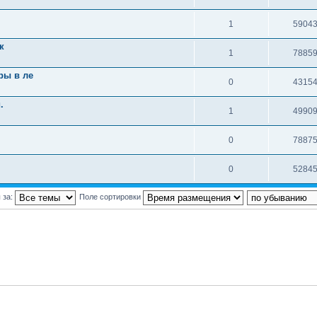
1
5904
к
1
7885
ры в ле
0
4315
.
1
4990
0
7887
0
5284
 за:
Поле сортировки