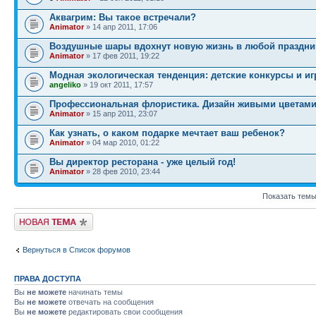
Аквагрим: Вы такое встречали?
Animator
» 14 апр 2011, 17:06
Воздушные шары вдохнут новую жизнь в любой праздни
Animator
» 17 фев 2011, 19:22
Модная экологическая тенденция: детские конкурсы и иг
angeliko
» 19 окт 2011, 17:57
Профессиональная флористика. Дизайн живыми цветами
Animator
» 15 апр 2011, 23:07
Как узнать, о каком подарке мечтает ваш ребенок?
Animator
» 04 мар 2010, 01:22
Вы директор ресторана - уже целый год!
Animator
» 28 фев 2010, 23:44
Показать темы
Новая тема
Вернуться в Список форумов
ПРАВА ДОСТУПА
Вы
не можете
начинать темы
Вы
не можете
отвечать на сообщения
Вы
не можете
редактировать свои сообщения