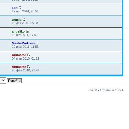
Lilit
3
12 апр 2014, 20:51
grusla
9
19 дек 2011, 15:08
angeliko
4
19 окт 2011, 17:57
MashaMarkoma
9
29 июл 2011, 11:53
Animator
5
04 мар 2010, 01:22
Animator
5
28 фев 2010, 23:44
Тем: 8 • Страница
1
из
1