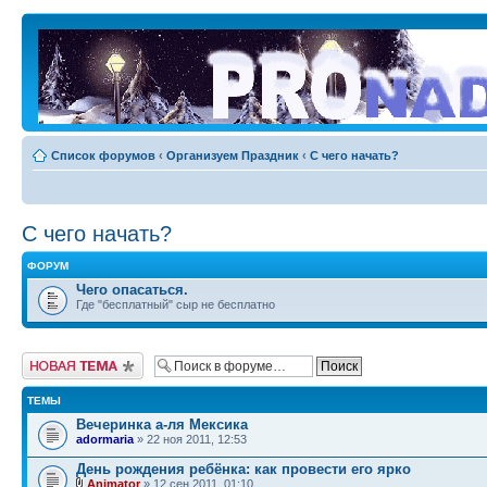
Список форумов
‹
Организуем Праздник
‹
С чего начать?
С чего начать?
ФОРУМ
Чего опасаться.
Где "бесплатный" сыр не бесплатно
Новая тема
ТЕМЫ
Вечеринка а-ля Мексика
adormaria
» 22 ноя 2011, 12:53
День рождения ребёнка: как провести его ярко
Animator
» 12 сен 2011, 01:10